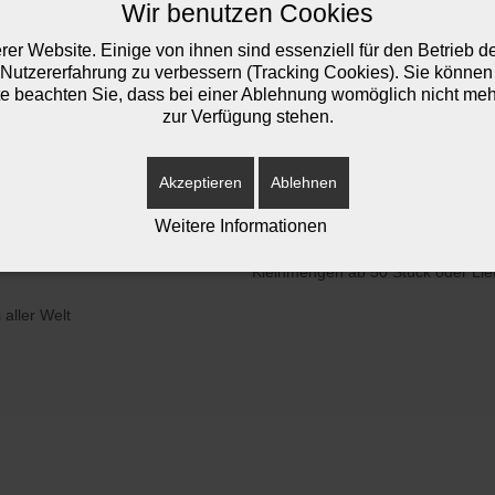
Wir benutzen Cookies
er Website. Einige von ihnen sind essenziell für den Betrieb 
Logo Motion ist seit 1997 ein Einz
 Nutzererfahrung zu verbessern (Tracking Cookies). Sie können 
ikel“, Einzelunternehmen
Birgit Schreckling persönlich gefü
e beachten Sie, dass bei einer Ablehnung womöglich nicht mehr 
Ihnen
schnell Lösungen anbiet
zur Verfügung stehen.
können wir Ihnen erfahrene Unte
erbeartikel
Wir importieren und exportieren
Akzeptieren
Ablehnen
Wer
iversität Regensburg:
Weitere Informationen
ensburg
„Schrecklich schöne Werbung“ 
Kleinmengen ab 50 Stück oder Lie
aller Welt