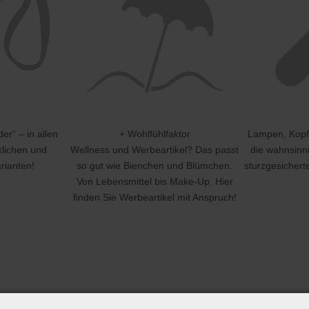
er“ – in allen
+ Wohlfühlfaktor
Lampen, Kopfh
klichen und
Wellness und Werbeartikel? Das passt
die wahnsinn
rianten!
so gut wie Bienchen und Blümchen.
sturzgesicher
Von Lebensmittel bis Make-Up. Hier
finden Sie Werbeartikel mit Anspruch!