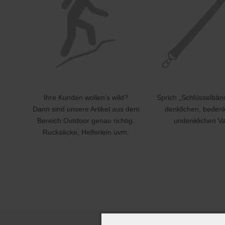
Ihre Kunden wollen’s wild?
Sprich „Schlüsselbänd
Dann sind unsere Artikel aus dem
denklichen, beden
Bereich Outdoor genau richtig.
undenklichen Va
Rucksäcke, Helferlein uvm.