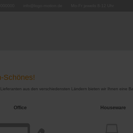
7000000
info@logo-motion.de
Mo-Fr jeweils 8-12 Uhr
ch-Schönes!
d Lieferanten aus den verschiedensten Ländern bieten wir Ihnen eine 
Office
Houseware