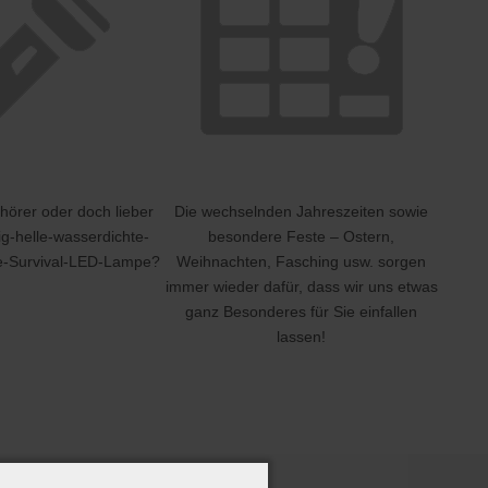
örer oder doch lieber
Die wechselnden Jahreszeiten sowie
ig-helle-wasserdichte-
besondere Feste – Ostern,
te-Survival-LED-Lampe?
Weihnachten, Fasching usw. sorgen
immer wieder dafür, dass wir uns etwas
ganz Besonderes für Sie einfallen
lassen!