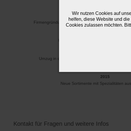
Unser Werdegang
Wir nutzen Cookies auf unser
1997
helfen, diese Website und die
Firmengründung „Birgit Schreckling Import Werbeart
Cookies zulassen möchten. Bitt
1998
Umbenennung in Logo Motion Import W
2014
Umzug in die eigenen Räume direkt neben der Un
Ludwig-Thoma-Str. 43, 93051 Reg
2015
Neue Sortimente mit Spezialitäten aus 
Kontakt für Fragen und weitere Infos